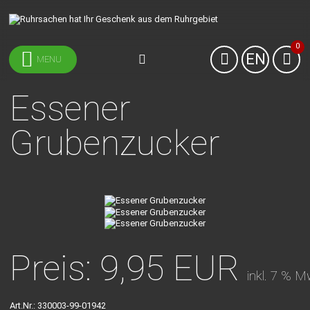
0
EN
MENU
Essener
Grubenzucker
Preis: 9,95 EUR
inkl. 7 % M
Art.Nr.: 330003-99-01942