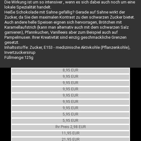
Die Wirkung ist um so intensiver , wenn es sich dabei auch noch um eine
lokale Spezialität handelt.
Heiße Schokolade mit Sahne gefällig? Gerade auf Sahne wirkt der
Zucker, da Sie den maximalen Kontrast zu den schwarzen Zucker bietet.
Auch andere helle Speisen eignen sich hervorragen, Brötchen mit
Karamellaufstrich (kann man alternativ auch mit dem schwarzen Salz
garnieren), Pfannkuchen, Vanilleeis aber zum Beispiel auch auf
Pampelmusen. Ihrer Kreativität sind einzig geschmackliche Grenzen
gesetzt.
Inhaltsstoffe: Zucker, E153 - medizinische Aktivkohle (Pflanzenkohle),
Invertzuckersirup
Füllmenge:125g
Grubengoldsalz
Grubensalz
8,95 EUR
Essener Grubensalz
9,95 EUR
Zollverein Grubensalz
9,95 EUR
Grubenzucker
9,95 EUR
Essener Grubenzucker
9,95 EUR
Zollverein Grubenzucker
9,95 EUR
RUHRgoldSENF
9,95 EUR
Zollverein RuhrgoldSenf
5,95 EUR
Essen Goldsenf
5,95 EUR
UVP 5,95 EUR
Grubensalz geschenkverpackt
Ihr Preis 2,98 EUR
Grubensalz und -zucker Geschenkset
11,95 EUR
21,95 EUR