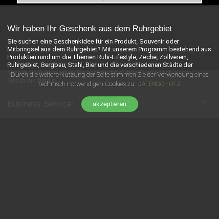
Wir haben Ihr Geschenk aus dem Ruhrgebiet
Sie suchen eine Geschenkidee für ein Produkt, Souvenir oder
Mitbringsel aus dem Ruhrgebiet? Mit unserem Programm bestehend aus
Produkten rund um die Themen Ruhr-Lifestyle, Zeche, Zollverein,
Ruhrgebiet, Bergbau, Stahl, Bier und die verschiedenen Städte der
Metropole Ruhr, werden Sie garantiert bei Ihrer Suche nach einem
Durch die weitere Nutzung der Seite stimmen Sie der Verwendung eines
Geschenk fündig.
technisch notwendigen Cookies zu.
DATENSCHUTZ
+
Business Service:
akzeptieren
+
INFORMATION:
+
SHOP SERVICE:
+
NEWSLETTER:
© 2026 DWD GmbH
. All Rights Reserved.