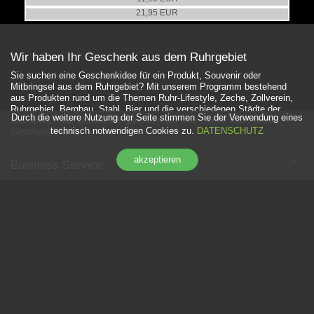
21,95 EUR
Wir haben Ihr Geschenk aus dem Ruhrgebiet
Sie suchen eine Geschenkidee für ein Produkt, Souvenir oder
Mitbringsel aus dem Ruhrgebiet? Mit unserem Programm bestehend
aus Produkten rund um die Themen Ruhr-Lifestyle, Zeche, Zollverein,
Ruhrgebiet, Bergbau, Stahl, Bier und die verschiedenen Städte der
Durch die weitere Nutzung der Seite stimmen Sie der Verwendung eines
Metropole Ruhr, werden Sie garantiert bei Ihrer Suche nach einem
technisch notwendigen Cookies zu.
DATENSCHUTZ
Geschenk fündig.
+
akzeptieren
Business Service:
+
INFORMATION:
+
SHOP SERVICE:
+
NEWSLETTER:
© 2026 DWD GmbH
. All Rights Reserved.