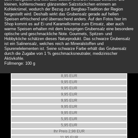
kleinen, kohlenschwarz glänzenden Salzstückchen erinnern an
Kohlekrümel, wodurch der Bezug zur Bergbau-Tradition der Region
hergestellt wird. Deshalb wirkt das Grubensalz gerade auf hellen
Speisen erfrischend und überraschend anders. Auf den Fotos hier im
Shop kommt es auf Ei und Karamellcreme zum Einsatz, aber auch
warme Speisen erhalten mit dem knusprigen Grubensalz eine besondere
optische und geschmackliche Note. Gourmets, Spitzen- und
Hobbyköche schätzen dieses Naturprodukt. Das schwarze Grubensalz
ist ein Salinensalz, welches reich an Mineralstoffen und
Spurenelelementen ist. Seine schwarze Farbe erhält das Grubensalz
durch die Zugabe von 1 % geschmacksneutraler, medizinischer
Aktivkohle.
Füllmenge: 100 g
Grubengoldsalz
Grubensalz
8,95 EUR
Essener Grubensalz
9,95 EUR
Zollverein Grubensalz
9,95 EUR
Grubenzucker
9,95 EUR
Essener Grubenzucker
9,95 EUR
Zollverein Grubenzucker
9,95 EUR
RUHRgoldSENF
9,95 EUR
Zollverein RuhrgoldSenf
5,95 EUR
Essen Goldsenf
5,95 EUR
UVP 5,95 EUR
Grubensalz geschenkverpackt
Ihr Preis 2,98 EUR
Grubensalz und -zucker Geschenkset
11,95 EUR