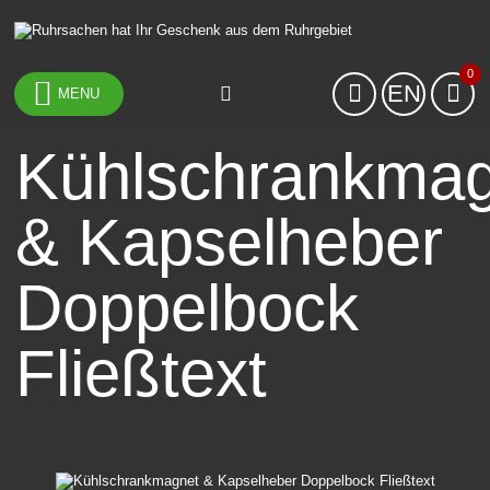
0
EN
MENU
Kühlschrankmag
& Kapselheber
Doppelbock
Fließtext