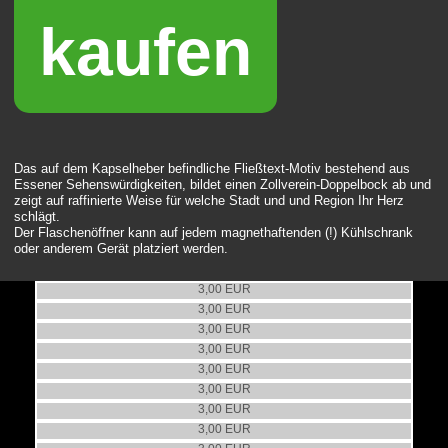
kaufen
Das auf dem Kapselheber befindliche Fließtext-Motiv bestehend aus
Essener Sehenswürdigkeiten, bildet einen Zollverein-Doppelbock ab und
zeigt auf raffinierte Weise für welche Stadt und und Region Ihr Herz
schlägt.
Der Flaschenöffner kann auf jedem magnethaftenden (!) Kühlschrank
oder anderem Gerät platziert werden.
Kühlschrankmagnet & Flaschenöffner, "Ruhrgebiet", Blau
Kühlschrankmagnet & Flaschenöffner, "Glück auf!"
3,00 EUR
Kühlschrankmagnet & Kapselheber - Südtribüne
3,00 EUR
3,00 EUR
Kühlschrankmagnet & Flaschenöffner, Schlägel und Eisen gold/schwarz
3,00 EUR
Kühlschrankmagnet & Flaschenöffner, "Ruhrgebiet" weiß/grün/schwarz
Kühlschrankmagnet & Kapselheber Doppelbock Essen
3,00 EUR
Kühlschrankmagnet & Kapselheber Doppelbock Fließtext
3,00 EUR
ZV Kühlschrankmagnet & Kapselheber, Doppelbock schwarz/rot
3,00 EUR
ZV Kühlschrankmagnet & Kapselheber, Doppelbock schwarz/weiß
3,00 EUR