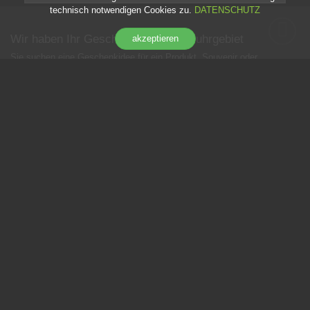
technisch notwendigen Cookies zu.
DATENSCHUTZ
Wir haben Ihr Geschenk aus dem Ruhrgebiet
akzeptieren
Sie suchen eine Geschenkidee für ein Produkt, Souvenir oder
Mitbringsel aus dem Ruhrgebiet? Mit unserem Programm bestehend
aus Produkten rund um die Themen Ruhr-Lifestyle, Zeche, Zollverein,
Ruhrgebiet, Bergbau, Stahl, Bier und die verschiedenen Städte der
Metropole Ruhr, werden Sie garantiert bei Ihrer Suche nach einem
Geschenk fündig.
+
Business Service:
+
INFORMATION:
+
SHOP SERVICE:
+
NEWSLETTER:
© 2026 DWD GmbH
. All Rights Reserved.