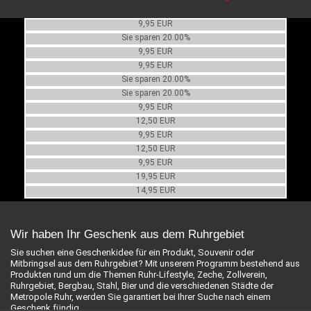
Damen T-Shirt Zollverein Koodinaten
Damen T-Shirt "Extraschicht"
Statt 14,95 EUR
9,95 EUR
Nur 11,96 EUR
Local Heroes Damenshirt
Sie sparen 20.00%
Zollverein Damen T-Shirt 'Kumpel'
A40 T-Shirt Damen, Woanders ist auch scheiße
9,95 EUR
Damen T-Shirt Zollverein Doppelbock
Statt 14,95 EUR
9,95 EUR
Nur 11,96 EUR
Statt 14,95 EUR
Sie sparen 20.00%
Nur 11,96 EUR
Shirt - Grubenmann "Zeche Victoria"
Sie sparen 20.00%
Poloshirt Damen "leet speak"
9,95 EUR
T-Shirt Damen "leet speak"
12,50 EUR
Poloshirt Damen "Metropole RUHR"
9,95 EUR
T-Shirt Damen "Metropole RUHR"
12,50 EUR
Do-Rhino Damen-Poloshirt, beige
9,95 EUR
Do-Rhino Damen Poloshirt, hellblau
19,95 EUR
14,95 EUR
Wir haben Ihr Geschenk aus dem Ruhrgebiet
Sie suchen eine Geschenkidee für ein Produkt, Souvenir oder
Mitbringsel aus dem Ruhrgebiet? Mit unserem Programm bestehend aus
Produkten rund um die Themen Ruhr-Lifestyle, Zeche, Zollverein,
Ruhrgebiet, Bergbau, Stahl, Bier und die verschiedenen Städte der
Metropole Ruhr, werden Sie garantiert bei Ihrer Suche nach einem
Geschenk fündig.