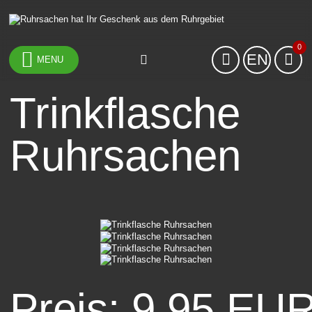
0
EN
MENU
Trinkflasche
Ruhrsachen
Preis: 9,95 EU