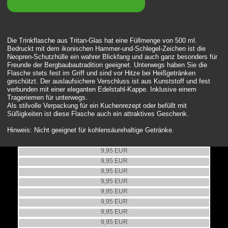
Die Trinkflasche aus Tritan-Glas hat eine Füllmenge von 500 ml.
Bedruckt mit dem ikonischen Hammer-und-Schlegel-Zeichen ist die
Neopren-Schutzhülle ein wahrer Blickfang und auch ganz besonders für
Freunde der Bergbaubautradition geeignet. Unterwegs haben Sie die
Flasche stets fest im Griff und sind vor Hitze bei Heißgetränken
geschützt. Der auslaufsichere Verschluss ist aus Kunststoff und fest
verbunden mit einer eleganten Edelstahl-Kappe. Inklusive einem
Trageriemen für unterwegs.
Als stilvolle Verpackung für ein Kuchenrezept oder befüllt mit
Süßigkeiten ist diese Flasche auch ein attraktives Geschenk.
Hinweis: Nicht geeignet für kohlensäurehaltige Getränke.
Frühstücksbrettchen Zollverein Doppelbock
Frühstücksbrettchen Zollverein Helme
9,95 EUR
Frühstücksbrettchen Zollverein Skyline
9,95 EUR
Frühstücksbrettchen Essen bei Nacht
9,95 EUR
Frühstücksbrettchen Baldeneysee
9,95 EUR
Frühstücksbrettchen Südtribüne
9,95 EUR
Frühstücksbrettchen Westfalenpark
9,95 EUR
Trinkflasche Ruhrsachen
9,95 EUR
Zollverein Trinkflasche
9,95 EUR