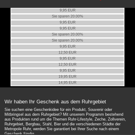
Damen T-Shirt Zollverein Koodinaten
Damen T-Shirt "Extraschicht"
Statt 14,95 EUR
9,95 EUR
Nur 11,96 EUR
Local Heroes Damenshirt
Sie sparen 20.00%
Zollverein Damen T-Shirt 'Kumpel'
A40 T-Shirt Damen, Woanders ist auch scheiße
9,95 EUR
Damen T-Shirt Zollverein Doppelbock
Statt 14,95 EUR
9,95 EUR
Nur 11,96 EUR
Statt 14,95 EUR
Sie sparen 20.00%
Nur 11,96 EUR
Shirt - Grubenmann "Zeche Victoria"
Sie sparen 20.00%
Poloshirt Damen "leet speak"
9,95 EUR
T-Shirt Damen "leet speak"
12,50 EUR
Poloshirt Damen "Metropole RUHR"
9,95 EUR
T-Shirt Damen "Metropole RUHR"
12,50 EUR
Do-Rhino Damen-Poloshirt, beige
9,95 EUR
Do-Rhino Damen Poloshirt, hellblau
19,95 EUR
14,95 EUR
Wir haben Ihr Geschenk aus dem Ruhrgebiet
Sie suchen eine Geschenkidee für ein Produkt, Souvenir oder
Mitbringsel aus dem Ruhrgebiet? Mit unserem Programm bestehend
aus Produkten rund um die Themen Ruhr-Lifestyle, Zeche, Zollverein,
Ruhrgebiet, Bergbau, Stahl, Bier und die verschiedenen Städte der
Metropole Ruhr, werden Sie garantiert bei Ihrer Suche nach einem
Geschenk fündig.