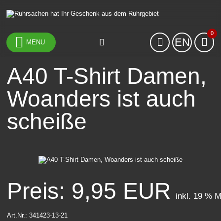
0
EN
MENU
A40 T-Shirt Damen,
Woanders ist auch
scheiße
Preis: 9,95 EUR
inkl. 19 % 
Art.Nr.:
341423-13-21