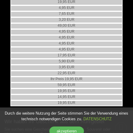
Zollverein Einkaufstasche mit Beutel
19,95 EUR
Baumwollrucksack Zollverein
4,95 EUR
Baumwolltasche Doppelbock-Motiv
7,65 EUR
Umhängetasche ExtraSchicht
3,20 EUR
Baumwolltasche "Glück Auf!"
49,00 EUR
Baumwolltasche Hammer & Schlegel
4,95 EUR
Baumwolltasche Doppelbock
4,95 EUR
Baumwolltasche Schupp & Kremmer
4,95 EUR
Freizeit- und Einkaufstasche "Ruhrpott"
4,95 EUR
Rucksack, Tragetasche Essen 1887
17,95 EUR
Non Woven Tasche "Essen"
5,90 EUR
XXL-Tasche Schupp&Kremmer
3,95 EUR
Shoulderbag "Koordinaten"
22,95 EUR
UVP 22,50 EUR
Dortmunder U-Umhängetasche, Taube
Ihr Preis 19,95 EUR
Gummi-Tasche "leetspeak"
59,95 EUR
Rucksack mit Trinkbeutel
19,95 EUR
Münzgeldbörse
14,95 EUR
19,95 EUR
Durch die weitere Nutzung der Seite stimmen Sie der Verwendung eines
technisch notwendigen Cookies zu.
DATENSCHUTZ
Wir haben Ihr Geschenk aus dem Ruhrgebiet
Sie suchen eine Geschenkidee für ein Produkt, Souvenir oder
akzeptieren