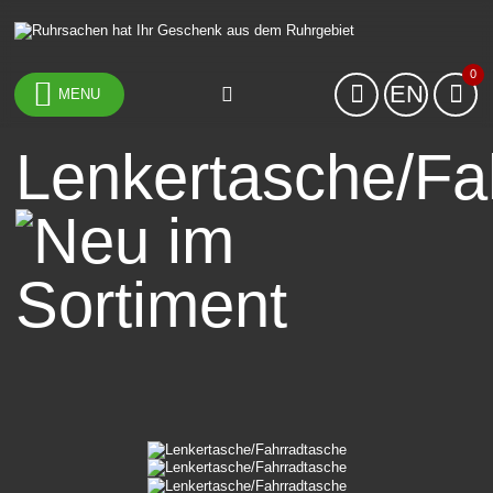
0
EN
MENU
Lenkertasche/Fa