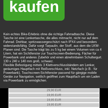
kaufen
Kein echtes Bike-Erlebnis ohne die richtige Fahrradtasche. Diese
Tasche ist eine Lenkertasche, die alles mitmacht, nicht nur auf dem
Fahrrad. Drehbar, spritzwassergeschützt nach IPX4 und besonders
widerstandsfähig. Dafür sorgt Tarpaulin, der Stoff, aus dem die LKW-
Planen sind. Die Tasche trägt bis zu 5 kg bei einem Volumen von ca 4
Litern, hat ein Sichtfenster zur Touchscreen-Bedienung, Fächer für
Powerbank und anderes Zubehör und einen abnehmbaren Schultergurt.
130 x 240 x 140 mm groß, schwarz.
Flexible Befestigung mittels 3 Klettverschlussbändern am Lenker,
geräumiges Hauptfach mit Reißverschluss, inkl. Netzfach (z.B.: für
Powerbank), Touchscreen-Sichtfenster passend für gängige mobile
Geräte zur Navigation, seitlich geöffnet zum Hauptfach um ein Laden
via Powerbank zu ermöglichen.
Lenkertasche/Fahrradtasche
Bannertasche Upcycling
29,90 EUR
Bannertasche Upcycling
19,95 EUR
Bannertasche Upcycling
19,95 EUR
Bannertasche Upcycling
19,95 EUR